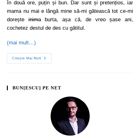
în două ore, puțin și bun. Dar sunt și pretențios, iar
mama nu mai e lângă mine să-mi gătească tot ce-mi
dorește
inima
burta, așa că, de vreo șase ani,
cochetez destul de des cu gătitul.
(mai mult…)
Citește Mai Mult
BUN[ESCU] PE NET