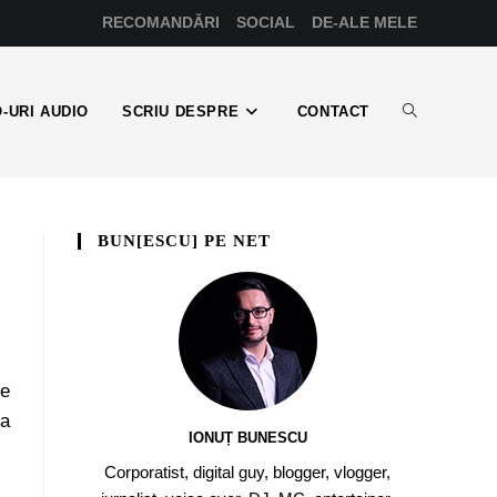
RECOMANDĂRI
SOCIAL
DE-ALE MELE
-URI AUDIO
SCRIU DESPRE
CONTACT
BUN[ESCU] PE NET
ce
ea
IONUȚ BUNESCU
Corporatist, digital guy, blogger, vlogger,