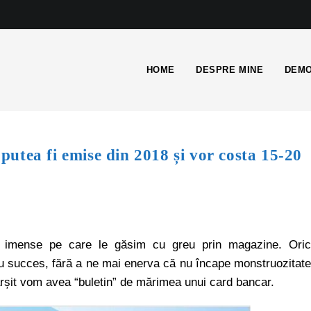
HOME
DESPRE MINE
DEMO
 putea fi emise din 2018 și vor costa 15-20
le imense pe care le găsim cu greu prin magazine. Ori
cu succes, fără a ne mai enerva că nu încape monstruozitat
ârșit vom avea “buletin” de mărimea unui card bancar.