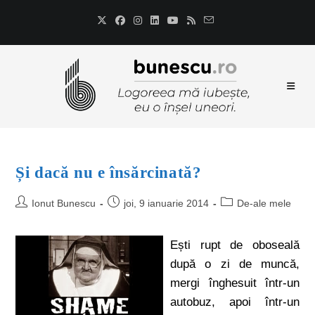
Și dacă nu e însărcinată?
Ionut Bunescu
joi, 9 ianuarie 2014
De-ale mele
Ești rupt de oboseală
după o zi de muncă,
mergi înghesuit într-un
autobuz, apoi într-un