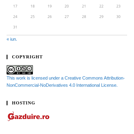
17
18
19
20
21
22
23
24
25
26
27
28
29
30
31
« iun.
COPYRIGHT
This work is licensed under a Creative Commons Attribution-
NonCommercial-NoDerivatives 4.0 International License.
HOSTING