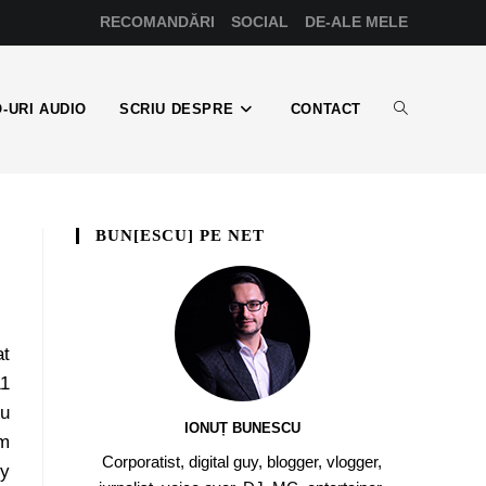
RECOMANDĂRI
SOCIAL
DE-ALE MELE
-URI AUDIO
SCRIU DESPRE
CONTACT
BUN[ESCU] PE NET
at
11
cu
IONUȚ BUNESCU
um
Corporatist, digital guy, blogger, vlogger,
py