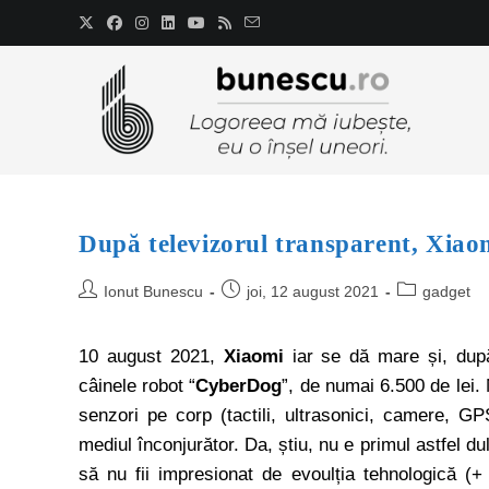
După televizorul transparent, Xiao
Ionut Bunescu
joi, 12 august 2021
gadget
10 august 2021,
Xiaomi
iar se dă mare și, du
câinele robot “
CyberDog
”, de numai 6.500 de lei
senzori pe corp (tactili, ultrasonici, camere, GP
mediul înconjurător. Da, știu, nu e primul astfel d
să nu fii impresionat de evoulția tehnologică (+ 