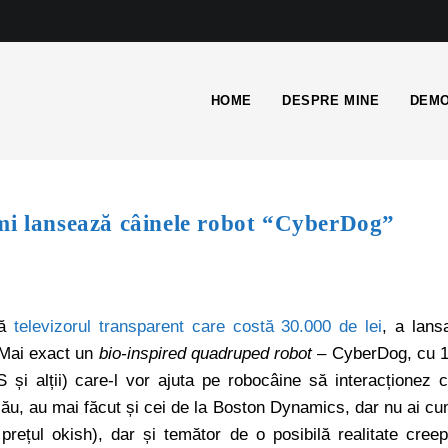
HOME
DESPRE MINE
DEMO
mi lansează câinele robot “CyberDog”
pă
televizorul transparent care costă 30.000 de lei
, a lans
. Mai exact un
bio-inspired quadruped robot
– CyberDog, cu 
S și alții) care-l vor ajuta pe robocâine să interacționez 
ulău, au mai făcut și cei de la Boston Dynamics, dar nu ai c
prețul okish), dar și temător de o posibilă realitate cree