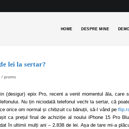
HOME
DESPRE MINE
DEMO
de lei la sertar?
/
promo
n (desigur) epix Pro, recent a venit momentul ăla, care 
lefonului. Nu țin niciodată telefonul vechi la sertar, că poat
ce orice om normal și chibzuit cu bănuții, să-l vând pe
flip.r
ușit ca prețul final de achiziție al noului iPhone 15 Pro Bl
t în ultimii mulți ani – 2.838 de lei. Așa de tare mi-a plăc