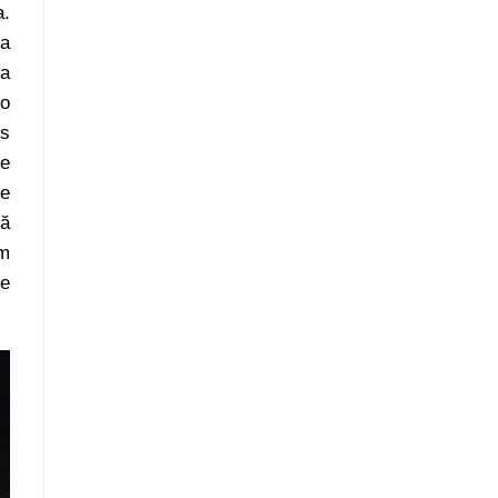
a.
la
ua
eo
es
pe
re
pă
am
te