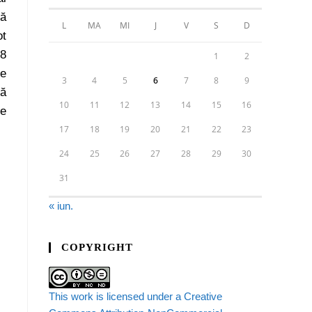
ră
L
MA
MI
J
V
S
D
ot
18
1
2
te
3
4
5
6
7
8
9
că
10
11
12
13
14
15
16
ne
17
18
19
20
21
22
23
24
25
26
27
28
29
30
31
« iun.
COPYRIGHT
This work is licensed under a Creative