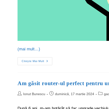
(mai mult…)
Citește Mai Mult
Am găsit router-ul perfect pentru 
Ionut Bunescu
duminică, 17 martie 2024
ga
După 6 ani, m-am hotărât să fac upgrade vechiulu