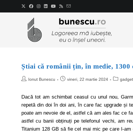
Știai că românii țin, în medie, 1300 
Ionut Bunescu
vineri, 22 martie 2024
gadget
Dacă tot am schimbat ceasul cu unul nou, Garmi
repetă din doi în doi ani, în care fac upgrade și te
poate am nevoie de el, astfel că am ales fac ce fa
astfel cu banii obținuți pe telefonul vechi, am re
Titanium 128 GB să fie cel mai mic pe care l-am da