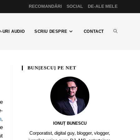
RECOMANDĂRI
SOCIAL
DE-ALE MELE
-URI AUDIO
SCRIU DESPRE
CONTACT
BUN[ESCU] PE NET
se
e-
o
,
IONUȚ BUNESCU
ue
Corporatist, digital guy, blogger, vlogger,
ut