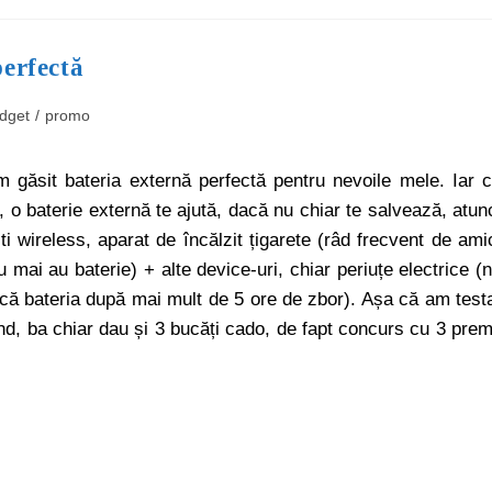
perfectă
dget
/
promo
m găsit bateria externă perfectă pentru nevoile mele. Iar 
, o baterie externă te ajută, dacă nu chiar te salvează, atun
 wireless, aparat de încălzit țigarete (râd frecvent de ami
ai au baterie) + alte device-uri, chiar periuțe electrice (
rcă bateria după mai mult de 5 ore de zbor). Așa că am test
d, ba chiar dau și 3 bucăți cado, de fapt concurs cu 3 prem