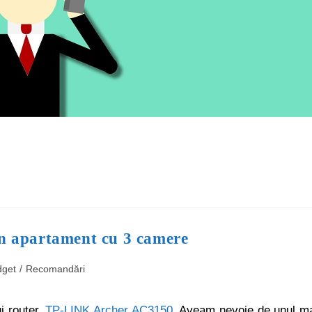
un apartament cu 3 camere
dget
/
Recomandări
i router,
TP-LINK Archer AC3150
. Aveam nevoie de unul m