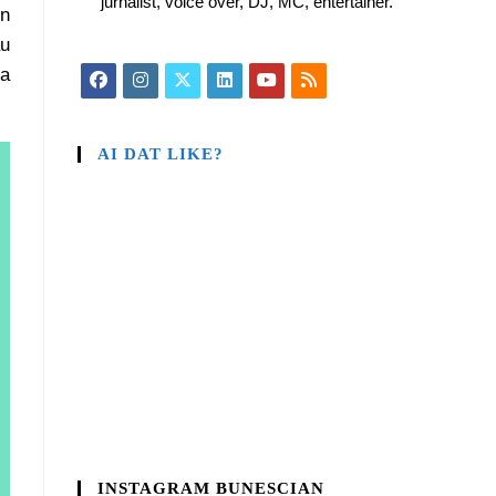
jurnalist, voice over, DJ, MC, entertainer.
un
au
ia
AI DAT LIKE?
INSTAGRAM BUNESCIAN