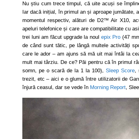
Nu știu cum trece timpul, că uite acuși se împl
Iar dacă inițial, în primul an și aproape jumătate,
momentul respectiv, alături de D2™ Air X10, a
apeluri telefonice și care are compatibilitate cu as
trei luni am făcut upgrade la noul
epix Pro
(47 mm 
de când sunt tătic, pe lângă multele activități sp
care le ador – am ajuns să mă uit mai întâi la cea
mult mai târziu. De ce? Păi pentru că în primul râ
somn, pe o scară de la 1 la 100),
Sleep Score
,
trezit, etc – aici e o glumă între utilizatorii de 
înjură ceasul, dar se vede în
Morning Report
, Sle