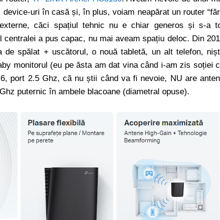
oi device-uri în casă și, în plus, voiam neapărat un router “fă
externe, căci spațiul tehnic nu e chiar generos și s-a t
al centralei a pus capac, nu mai aveam spațiu deloc. Din 20
 de spălat + uscătorul, o nouă tabletă, un alt telefon, niș
baby monitorul (eu pe ăsta am dat vina când i-am zis soției 
 6, port 2.5 Ghz, că nu știi când va fi nevoie, NU are ante
5 Ghz puternic în ambele blacoane (diametral opuse).