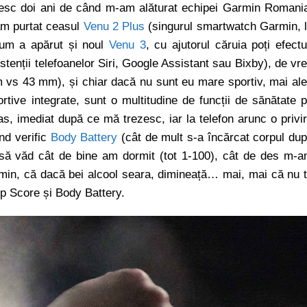
inesc doi ani de când m-am alăturat echipei Garmin Romani
 am purtat ceasul
Venu 2 Plus
(singurul smartwatch Garmin, 
cum a apărut și noul
Venu 3
, cu ajutorul căruia poți efect
istenții telefoanelor Siri, Google Assistant sau Bixby), de vr
vs 43 mm), și chiar dacă nu sunt eu mare sportiv, mai al
ortive integrate, sunt o multitudine de funcții de sănătate 
s, imediat după ce mă trezesc, iar la telefon arunc o privi
nd verific
Body Battery
(cât de mult s-a încărcat corpul du
 să văd cât de bine am dormit (tot 1-100), cât de des m-
Garmin, că dacă bei alcool seara, dimineață… mai, mai că nu 
ep Score și Body Battery.