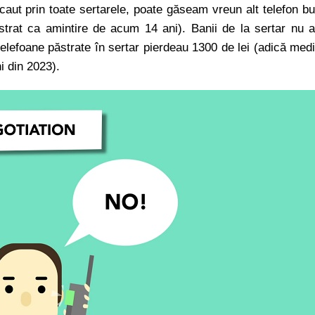
aut prin toate sertarele, poate găseam vreun alt telefon b
trat ca amintire de acum 14 ani). Banii de la sertar nu 
telefoane păstrate în sertar pierdeau 1300 de lei (adică med
ni din 2023).