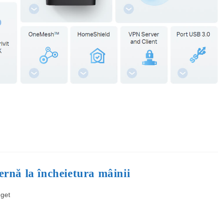
ernă la încheietura mâinii
get