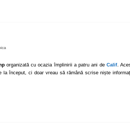
ica
mp
organizată cu ocazia împlinirii a patru ani de
Calif
. Ace
e la început, ci doar vreau să rămână scrise niște informaț