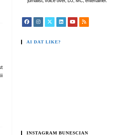
jurnalist, voice over, DJ, MC, entertainer.
AI DAT LIKE?
st
ii
INSTAGRAM BUNESCIAN