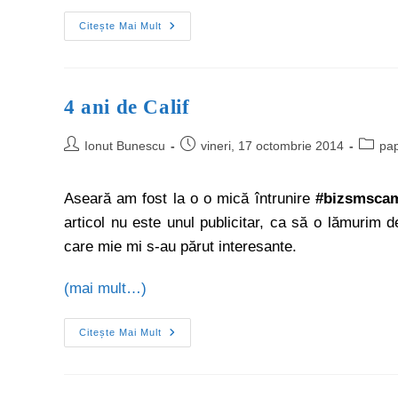
Citește Mai Mult
4 ani de Calif
Ionut Bunescu
vineri, 17 octombrie 2014
pap
Aseară am fost la o o mică întrunire
#bizsmsca
articol nu este unul publicitar, ca să o lămurim d
care mie mi s-au părut interesante.
(mai mult…)
Citește Mai Mult