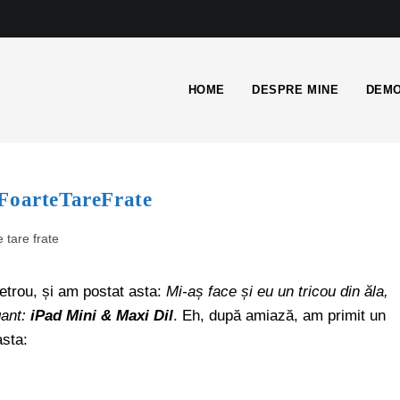
HOME
DESPRE MINE
DEMO
#FoarteTareFrate
e tare frate
etrou, și am postat asta:
Mi-aș face și eu un tricou din ăla,
ant:
iPad Mini & Maxi Dil
. Eh, după amiază, am primit un
asta: