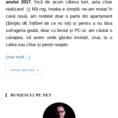
anului 2017
, încă de acum câteva luni, asta chiar
realizare! :)) Mă rog, treaba e simplă: ne-am mutat în
casă nouă, am mobilat doar o parte din apartament
($implu d€ înț€le4 de ce nu tot) și pentru a nu lăsa
sufrageria goală, doar cu biroul și PC-ul, am căutat o
canapea, să avem unde găzdui invitații, ziua, la o
cafea sau chiar și peste noapte.
(mai mult…)
Citește Mai Mult
BUN[ESCU] PE NET