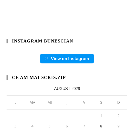
INSTAGRAM BUNESCIAN
View on Instagram
CE AM MAI SCRIS.ZIP
AUGUST 2026
L
MA
MI
J
V
S
D
1
2
3
4
5
6
7
8
9