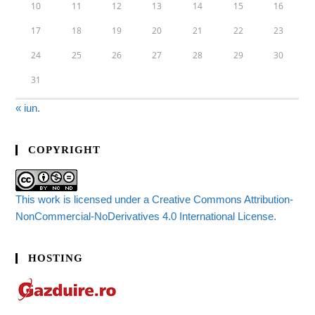
10
11
12
13
14
15
16
17
18
19
20
21
22
23
24
25
26
27
28
29
30
31
« iun.
COPYRIGHT
This work is licensed under a Creative Commons Attribution-
NonCommercial-NoDerivatives 4.0 International License.
HOSTING