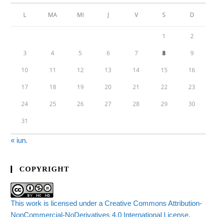
L
MA
MI
J
V
S
D
1
2
3
4
5
6
7
8
9
10
11
12
13
14
15
16
17
18
19
20
21
22
23
24
25
26
27
28
29
30
31
« iun.
COPYRIGHT
This work is licensed under a Creative Commons Attribution-
NonCommercial-NoDerivatives 4.0 International License.