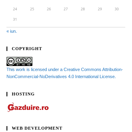
24
25
26
27
28
29
30
31
« iun.
COPYRIGHT
This work is licensed under a Creative Commons Attribution-
NonCommercial-NoDerivatives 4.0 International License.
HOSTING
WEB DEVELOPMENT