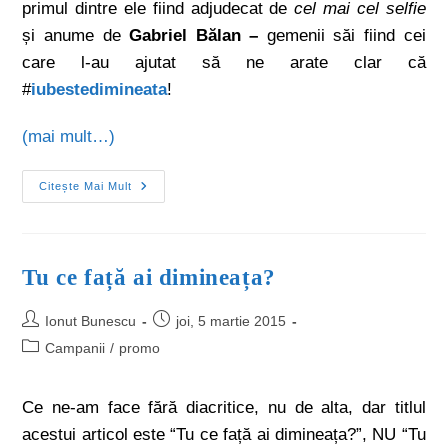
primul dintre ele fiind adjudecat de
cel mai cel selfie
și anume de
Gabriel Bălan –
gemenii săi fiind cei
care l-au ajutat să ne arate clar că
#
iubestedimineata
!
(mai mult…)
Citește Mai Mult
Tu ce față ai dimineața?
Ionut Bunescu
joi, 5 martie 2015
Campanii
/
promo
Ce ne-am face fără diacritice, nu de alta, dar titlul
acestui articol este “Tu ce față ai dimineața?”, NU “Tu