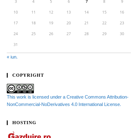
3
4
5
6
7
8
9
10
11
12
13
14
15
16
17
18
19
20
21
22
23
24
25
26
27
28
29
30
31
« iun.
COPYRIGHT
This work is licensed under a Creative Commons Attribution-
NonCommercial-NoDerivatives 4.0 International License.
HOSTING