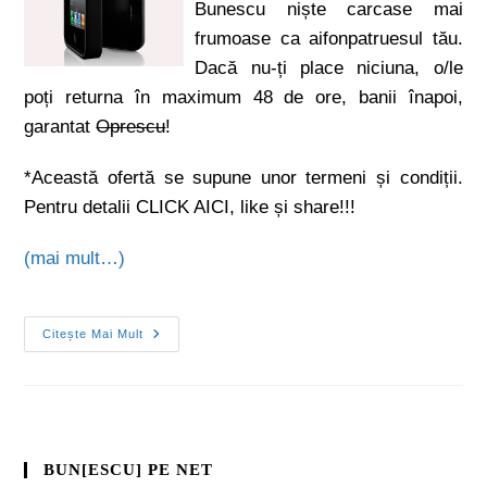
Bunescu niște carcase mai
frumoase ca aifonpatruesul tău.
Dacă nu-ți place niciuna, o/le
poți returna în maximum 48 de ore, banii înapoi,
garantat
Oprescu
!
*Această ofertă se supune unor termeni și condiții.
Pentru detalii CLICK AICI, like și share!!!
(mai mult…)
Citește Mai Mult
BUN[ESCU] PE NET