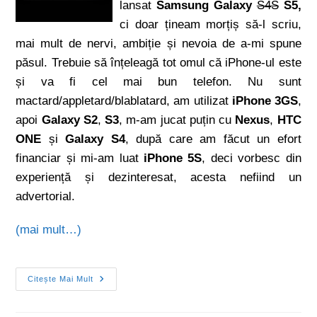
lansat
Samsung Galaxy
S4S
S5,
ci doar țineam morțiș să-l scriu,
mai mult de nervi, ambiție și nevoia de a-mi spune
păsul. Trebuie să înțeleagă tot omul că iPhone-ul este
și va fi cel mai bun telefon. Nu sunt
mactard/appletard/blablatard, am utilizat
iPhone 3GS
,
apoi
Galaxy S2
,
S3
, m-am jucat puțin cu
Nexus
,
HTC
ONE
și
Galaxy S4
, după care am făcut un efort
financiar și mi-am luat
iPhone 5S
, deci vorbesc din
experiență și dezinteresat, acesta nefiind un
advertorial.
(mai mult…)
Citește Mai Mult