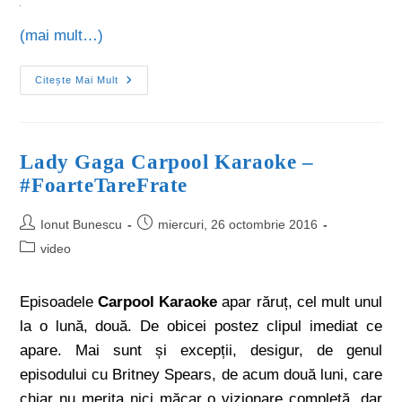
(mai mult…)
Citește Mai Mult
Lady Gaga Carpool Karaoke –
#FoarteTareFrate
Ionut Bunescu
miercuri, 26 octombrie 2016
video
Episoadele
Carpool Karaoke
apar răruț, cel mult unul
la o lună, două. De obicei postez clipul imediat ce
apare. Mai sunt și excepții, desigur, de genul
episodului cu Britney Spears, de acum două luni, care
chiar nu merita nici măcar o vizionare completă, dar