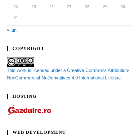
24
25
26
27
28
29
30
31
« iun.
COPYRIGHT
This work is licensed under a Creative Commons Attribution-
NonCommercial-NoDerivatives 4.0 International License.
HOSTING
WEB DEVELOPMENT