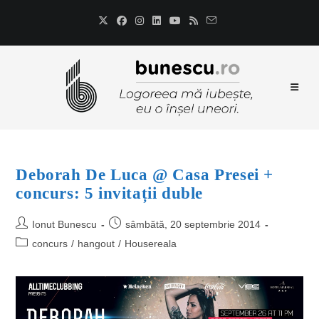
Deborah De Luca @ Casa Presei +
concurs: 5 invitații duble
Ionut Bunescu
sâmbătă, 20 septembrie 2014
concurs
/
hangout
/
Housereala