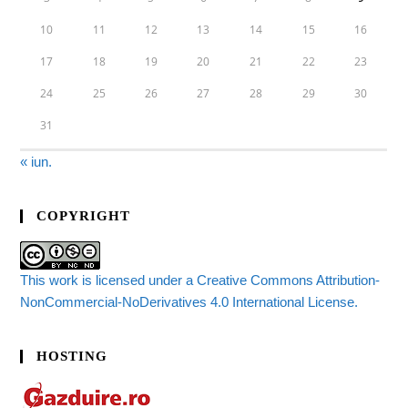
10
11
12
13
14
15
16
17
18
19
20
21
22
23
24
25
26
27
28
29
30
31
« iun.
COPYRIGHT
This work is licensed under a Creative Commons Attribution-
NonCommercial-NoDerivatives 4.0 International License.
HOSTING