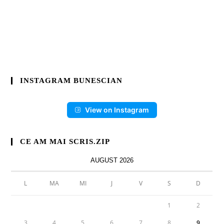
INSTAGRAM BUNESCIAN
View on Instagram
CE AM MAI SCRIS.ZIP
AUGUST 2026
L
MA
MI
J
V
S
D
1
2
3
4
5
6
7
8
9