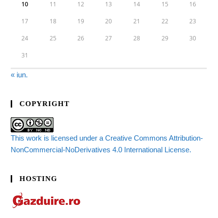
10
11
12
13
14
15
16
17
18
19
20
21
22
23
24
25
26
27
28
29
30
31
« iun.
COPYRIGHT
This work is licensed under a Creative Commons Attribution-
NonCommercial-NoDerivatives 4.0 International License.
HOSTING