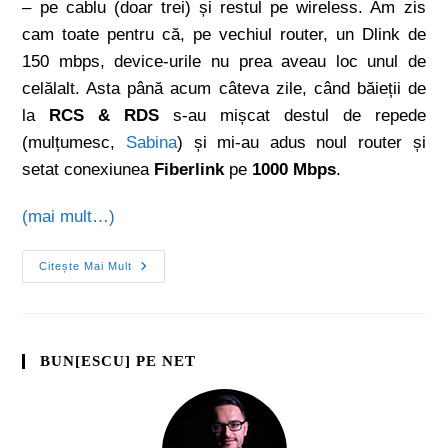
– pe cablu (doar trei) și restul pe wireless. Am zis
cam toate pentru că, pe vechiul router, un Dlink de
150 mbps, device-urile nu prea aveau loc unul de
celălalt. Asta până acum câteva zile, când băieții de
la
RCS & RDS
s-au mișcat destul de repede
(mulțumesc,
Sabina
) și mi-au adus noul router și
setat conexiunea
Fiberlink
pe
1000 Mbps
.
(mai mult…)
Citește Mai Mult
BUN[ESCU] PE NET