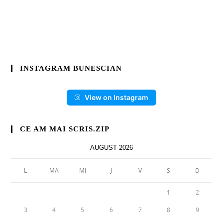
INSTAGRAM BUNESCIAN
View on Instagram
CE AM MAI SCRIS.ZIP
AUGUST 2026
L
MA
MI
J
V
S
D
1
2
3
4
5
6
7
8
9