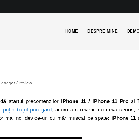
HOME
DESPRE MINE
DEMO
gadget
/
review
 dă startul precomenzilor
iPhone 11 / iPhone 11 Pro
și 
 puțin bățul prin gard
, acum am revenit cu ceva serios, 
lor mai noi device-uri cu măr mușcat pe spate:
iPhone 11
ș