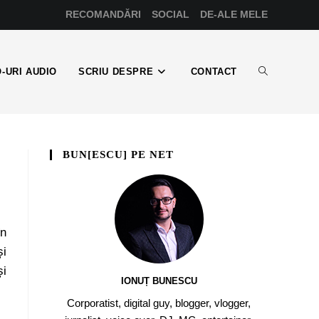
RECOMANDĂRI
SOCIAL
DE-ALE MELE
-URI AUDIO
SCRIU DESPRE
CONTACT
BUN[ESCU] PE NET
în
și
i
IONUȚ BUNESCU
Corporatist, digital guy, blogger, vlogger,