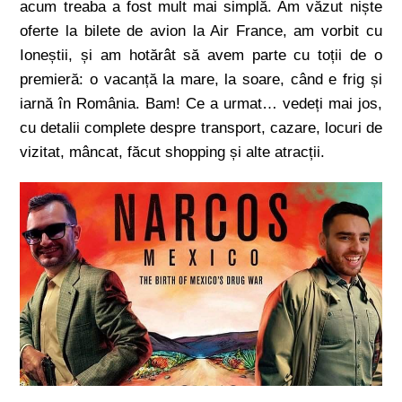
acum treaba a fost mult mai simplă. Am văzut niște
oferte la bilete de avion la Air France, am vorbit cu
Ioneștii, și am hotărât să avem parte cu toții de o
premieră: o vacanță la mare, la soare, când e frig și
iarnă în România. Bam! Ce a urmat… vedeți mai jos,
cu detalii complete despre transport, cazare, locuri de
vizitat, mâncat, făcut shopping și alte atracții.