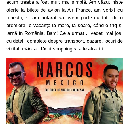
acum treaba a fost mult mai simplă. Am văzut niște
oferte la bilete de avion la Air France, am vorbit cu
Ioneștii, și am hotărât să avem parte cu toții de o
premieră: o vacanță la mare, la soare, când e frig și
iarnă în România. Bam! Ce a urmat… vedeți mai jos,
cu detalii complete despre transport, cazare, locuri de
vizitat, mâncat, făcut shopping și alte atracții.