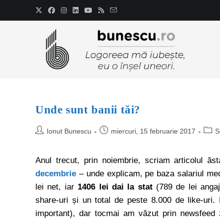
Unde sunt banii tăi?
Ionut Bunescu
miercuri, 15 februarie 2017
S
Anul trecut, prin noiembrie, scriam articolul ă
decembrie
– unde explicam, pe baza salariul me
lei net, iar
1406 lei dai la stat
(789 de lei angaja
share-uri și un total de peste 8.000 de like-uri
important), dar tocmai am văzut prin newsfeed z