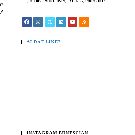
jurnalist, voice over, DJ, MC, entertainer.
n
ul
AI DAT LIKE?
INSTAGRAM BUNESCIAN