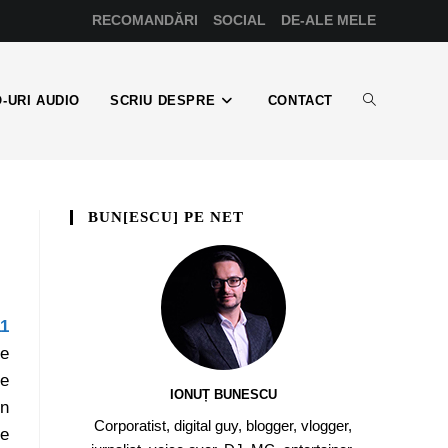
RECOMANDĂRI
SOCIAL
DE-ALE MELE
-URI AUDIO
SCRIU DESPRE
CONTACT
BUN[ESCU] PE NET
11
de
de
IONUȚ BUNESCU
in
Corporatist, digital guy, blogger, vlogger,
re