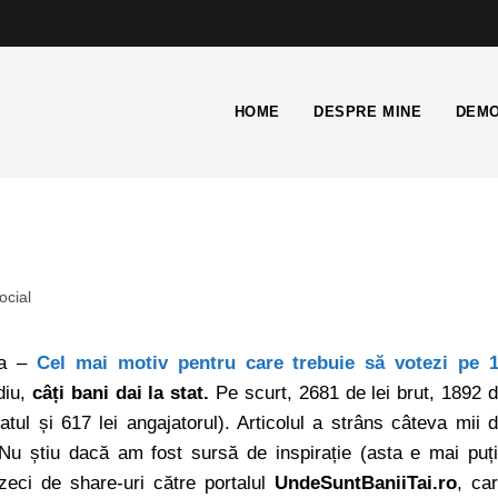
HOME
DESPRE MINE
DEMO
ocial
sta –
Cel mai motiv pentru care trebuie să votezi pe 
diu,
câți bani dai la stat.
Pe scurt, 2681 de lei brut, 1892 
tul și 617 lei angajatorul). Articolul a strâns câteva mii 
. Nu știu dacă am fost sursă de inspirație (asta e mai puț
eci de share-uri către portalul
UndeSuntBaniiTai.ro
, ca