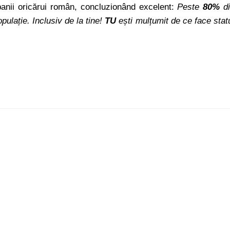
 banii oricărui român, concluzionând excelent:
Peste
80%
di
opulație. Inclusiv de la tine!
TU
ești mulțumit de ce face stat