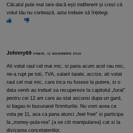
Căcatul pute mai tare dacă ești indiferent și crezi că
votul tău nu contează, asta trebuie să înțelegi.
Johnny69
VINERI, 11 NOIEMBRIE 2016
Ati votat raul cel mai mic, si pana acum acel rau mic,
ne-a rupt pe toti, TVA, salarii taiate, accize. ati votat
raul cel mai mic, care inca nu fusese la putere, si o
data veniti au trebuit sa recupereze la capitolul „furat”
pentru cei 12 ani care au stat ascunsi dupa un gard,
si bagau in buzunarel firimiturile. Nu vom avea ce
vota pe 11, asa ca pana atunci „feel free” si participa
la „money-pula-rea” (a se citi manipularea) cat si la
divizarea concetatenilor.