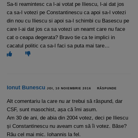
Sa-ti reamintesc ca l-ai votat pe Iliescu, l-ai dat jos
ca sa-l votezi pe Constantinescu ca apoi sa-l votezi
din nou cu Iliescu si apoi sa-l schimbi cu Basescu pe
care l-ai dat jos ca sa votezi un neamt care nu face
cat o ceapa degerata? Bravo tie ca te implici in
cacatul politic ca sa-l faci sa puta mai tare…
Ionut Bunescu
JOI, 10 NOIEMBRIE 2016
RĂSPUNDE
Alt comentariu la care nu ar trebui să răspund, dar
CSF, sunt masochist, așa că îmi asum.
Am 30 de ani, de abia din 2004 votez, deci pe Iliescu
și Constantinescu nu aveam cum să îi votez. Băse?
Rău cel mai mic. Iohannis la fel.