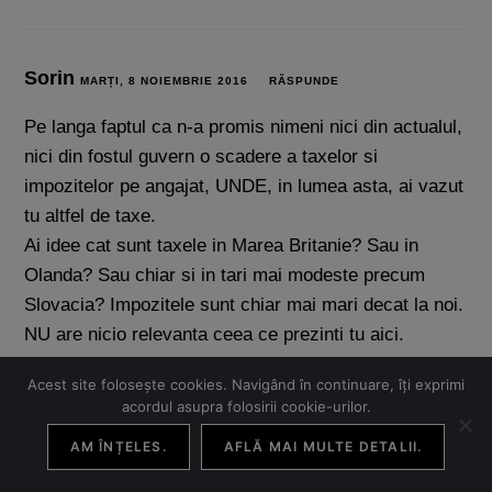
Sorin
MARȚI, 8 NOIEMBRIE 2016
RĂSPUNDE
Pe langa faptul ca n-a promis nimeni nici din actualul,
nici din fostul guvern o scadere a taxelor si
impozitelor pe angajat, UNDE, in lumea asta, ai vazut
tu altfel de taxe.
Ai idee cat sunt taxele in Marea Britanie? Sau in
Olanda? Sau chiar si in tari mai modeste precum
Slovacia? Impozitele sunt chiar mai mari decat la noi.
NU are nicio relevanta ceea ce prezinti tu aici.
Intr-adevar exista motive multe si bune pentru care
Acest site folosește cookies. Navigând în continuare, îți exprimi
trebuie sa iesim la vot, dar acesta nu este unul dintre
acordul asupra folosirii cookie-urilor.
ele.
AM ÎNȚELES.
AFLĂ MAI MULTE DETALII.