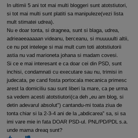
In ultimii 5 ani tot mai multi bloggeri sunt atotstiutori,
si tot mai multi sunt platiti sa manipuleze(vezi lista
mult stimatei udrea).
Nu e doar tonta, si dragnea, sunt si blaga, udrea,
adrieaeeaaaaan videanu, berceanu, si muuuuulti altii,
ce nu pot intelege si mai mult cum toti atotstiutorii
astia nu vad marioneta johana si madam covesi.
Si ce e mai interesant e ca doar cei din PSD, sunt
inchisi, condamnati cu executare sau nu, trimisi in
judecata, pe cand fosta portocala mecanica primesc
arest la domiciliu sau sunt liberi la mare, ca pe urma
sa vedem acesti atotstiutori(ca deh „eu am blog, si
detin adevarul absolut”) cantandu-mi toata ziua de
tonta chiar si la 2-3-4 ani de la „abdicarea” sa, si sa
imi vare mie in fata DOAR PSD-ul. PNL/PD/PDL s.a.
unde mama dreaq sunt?