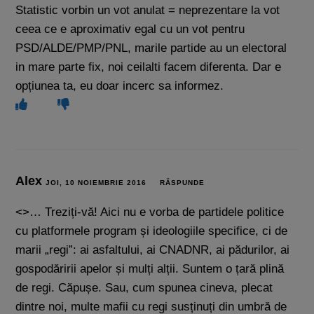
Statistic vorbin un vot anulat = neprezentare la vot
ceea ce e aproximativ egal cu un vot pentru
PSD/ALDE/PMP/PNL, marile partide au un electoral
in mare parte fix, noi ceilalti facem diferenta. Dar e
opțiunea ta, eu doar incerc sa informez.
Alex
JOI, 10 NOIEMBRIE 2016
RĂSPUNDE
<>… Treziți-vă! Aici nu e vorba de partidele politice
cu platformele program și ideologiile specifice, ci de
marii „regi”: ai asfaltului, ai CNADNR, ai pădurilor, ai
gospodăririi apelor și mulți alții. Suntem o țară plină
de regi. Căpușe. Sau, cum spunea cineva, plecat
dintre noi, multe mafii cu regi susținuți din umbră de