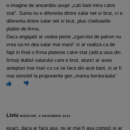
o imagine de ansamblu asupr „cati bani intra catre
stat”. Suma nu e diferenta dintre salar net si brut, ci e
diferenta dintre salar net si brut, plus cheltuielile
platite de firma.
Daca angajatii ar vedea peste „zgarcitul de patron nu
vrea sa-mi dea salar mai mare” si ar realiza ca de
fapt in final o firma plateste catre stat (adica iasa din
firma) dublul salarului care e brut, atunci ar avea
asteptari mai mari cu ce se face din acei bani, si ar fi
mai sensibil la propunerile gen „marea borduraiala”
Liviu
MIERCURI, 9 NOIEMBRIE 2016
exact, daca ar face asa, nu ar mai fi asa comozi si ar