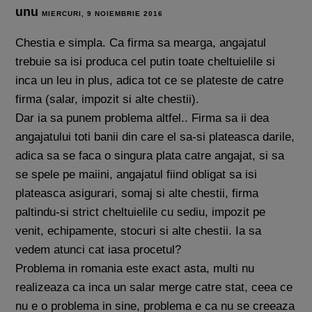
unu
MIERCURI, 9 NOIEMBRIE 2016
Chestia e simpla. Ca firma sa mearga, angajatul
trebuie sa isi produca cel putin toate cheltuielile si
inca un leu in plus, adica tot ce se plateste de catre
firma (salar, impozit si alte chestii).
Dar ia sa punem problema altfel.. Firma sa ii dea
angajatului toti banii din care el sa-si plateasca darile,
adica sa se faca o singura plata catre angajat, si sa
se spele pe maiini, angajatul fiind obligat sa isi
plateasca asigurari, somaj si alte chestii, firma
paltindu-si strict cheltuielile cu sediu, impozit pe
venit, echipamente, stocuri si alte chestii. Ia sa
vedem atunci cat iasa procetul?
Problema in romania este exact asta, multi nu
realizeaza ca inca un salar merge catre stat, ceea ce
nu e o problema in sine, problema e ca nu se creeaza