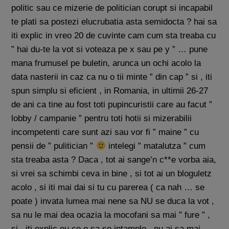
politic sau ce mizerie de politician corupt si incapabil
te plati sa postezi elucrubatia asta semidocta ? hai sa
iti explic in vreo 20 de cuvinte cam cum sta treaba cu
” hai du-te la vot si voteaza pe x sau pe y ” … pune
mana frumusel pe buletin, arunca un ochi acolo la
data nasterii in caz ca nu o tii minte ” din cap ” si , iti
spun simplu si eficient , in Romania, in ultimii 26-27
de ani ca tine au fost toti pupincuristii care au facut ”
lobby / campanie ” pentru toti hotii si mizerabilii
incompetenti care sunt azi sau vor fi ” maine ” cu
pensii de ” pulitician ”
intelegi ” matalutza ” cum
sta treaba asta ? Daca , tot ai sange’n c**e vorba aia,
si vrei sa schimbi ceva in bine , si tot ai un bloguletz
acolo , si iti mai dai si tu cu parerea ( ca nah … se
poate ) invata lumea mai nene sa NU se duca la vot ,
sa nu le mai dea ocazia la mocofani sa mai ” fure ” ,
si , iti explic eu ce o sa se intample , nu ai sa mai