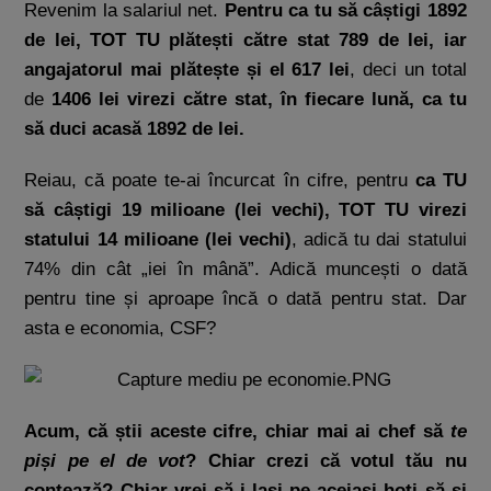
Revenim la salariul net.
Pentru ca tu să câștigi 1892
de lei, TOT TU plătești către stat 789 de lei, iar
angajatorul mai plătește și el 617 lei
, deci un total
de
1406 lei virezi către stat, în fiecare lună, ca tu
să duci acasă 1892 de lei.
Reiau, că poate te-ai încurcat în cifre, pentru
ca TU
să câștigi 19 milioane (lei vechi), TOT TU virezi
statului 14 milioane (lei vechi)
, adică tu dai statului
74% din cât „iei în mână”. Adică muncești o dată
pentru tine și aproape încă o dată pentru stat. Dar
asta e economia, CSF?
Acum, că știi aceste cifre, chiar mai ai chef să
te
piși pe el de vot
? Chiar crezi că votul tău nu
contează? Chiar vrei să-i lași pe aceiași hoți să-și