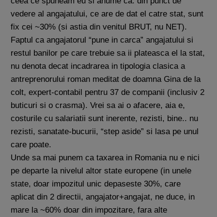
ceea ce spuneam eu si anume ca: din punct de
vedere al angajatului, ce are de dat el catre stat, sunt
fix cei ~30% (si astia din venitul BRUT, nu NET).
Faptul ca angajatorul “pune in carca” angajatului si
restul banilor pe care trebuie sa ii plateasca el la stat,
nu denota decat incadrarea in tipologia clasica a
antreprenorului roman meditat de doamna Gina de la
colt, expert-contabil pentru 37 de companii (inclusiv 2
buticuri si o crasma). Vrei sa ai o afacere, aia e,
costurile cu salariatii sunt inerente, rezisti, bine.. nu
rezisti, sanatate-bucurii, “step aside” si lasa pe unul
care poate.
Unde sa mai punem ca taxarea in Romania nu e nici
pe departe la nivelul altor state europene (in unele
state, doar impozitul unic depaseste 30%, care
aplicat din 2 directii, angajator+angajat, ne duce, in
mare la ~60% doar din impozitare, fara alte