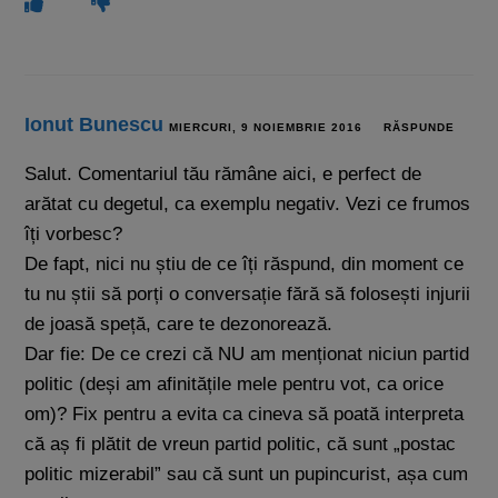
Ionut Bunescu
MIERCURI, 9 NOIEMBRIE 2016
RĂSPUNDE
Salut. Comentariul tău rămâne aici, e perfect de
arătat cu degetul, ca exemplu negativ. Vezi ce frumos
îți vorbesc?
De fapt, nici nu știu de ce îți răspund, din moment ce
tu nu știi să porți o conversație fără să folosești injurii
de joasă speță, care te dezonorează.
Dar fie: De ce crezi că NU am menționat niciun partid
politic (deși am afinitățile mele pentru vot, ca orice
om)? Fix pentru a evita ca cineva să poată interpreta
că aș fi plătit de vreun partid politic, că sunt „postac
politic mizerabil” sau că sunt un pupincurist, așa cum