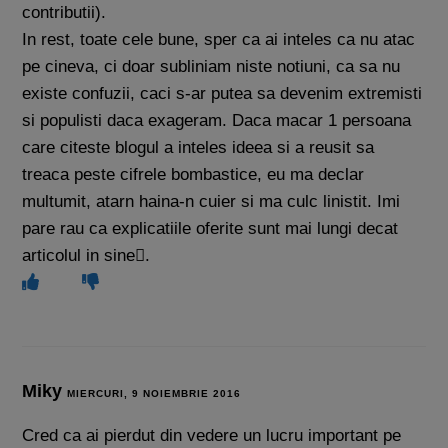
contributii).
In rest, toate cele bune, sper ca ai inteles ca nu atac
pe cineva, ci doar subliniam niste notiuni, ca sa nu
existe confuzii, caci s-ar putea sa devenim extremisti
si populisti daca exageram. Daca macar 1 persoana
care citeste blogul a inteles ideea si a reusit sa
treaca peste cifrele bombastice, eu ma declar
multumit, atarn haina-n cuier si ma culc linistit. Imi
pare rau ca explicatiile oferite sunt mai lungi decat
articolul in sine.
Miky
MIERCURI, 9 NOIEMBRIE 2016
Cred ca ai pierdut din vedere un lucru important pe