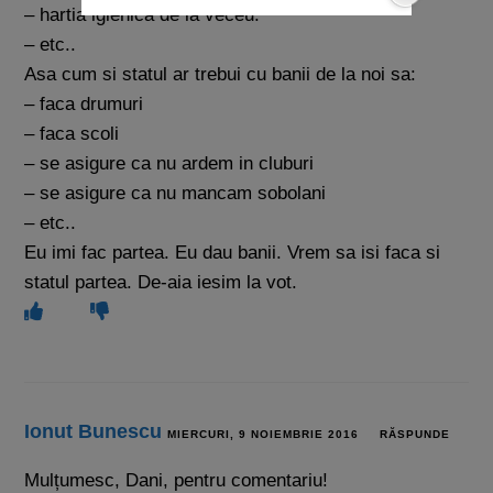
– hartia igienica de la veceu.
– etc..
Asa cum si statul ar trebui cu banii de la noi sa:
– faca drumuri
– faca scoli
– se asigure ca nu ardem in cluburi
– se asigure ca nu mancam sobolani
– etc..
Eu imi fac partea. Eu dau banii. Vrem sa isi faca si
statul partea. De-aia iesim la vot.
Ionut Bunescu
MIERCURI, 9 NOIEMBRIE 2016
RĂSPUNDE
Mulțumesc, Dani, pentru comentariu!