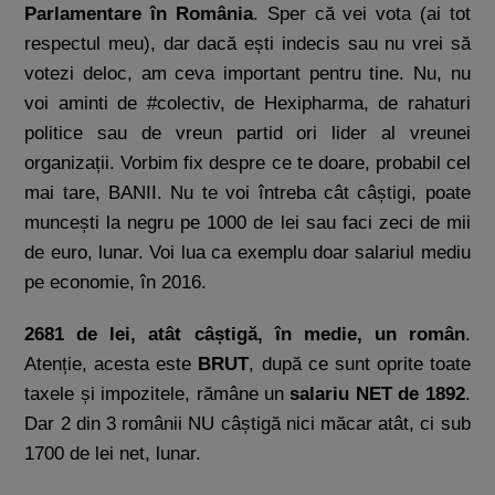
Parlamentare în România
. Sper că vei vota (ai tot
respectul meu), dar dacă ești indecis sau nu vrei să
votezi deloc, am ceva important pentru tine. Nu, nu
voi aminti de #colectiv, de Hexipharma, de rahaturi
politice sau de vreun partid ori lider al vreunei
organizații. Vorbim fix despre ce te doare, probabil cel
mai tare, BANII.
Nu te voi întreba cât câștigi, poate
muncești la negru pe 1000 de lei sau faci zeci de mii
de euro, lunar. Voi lua ca exemplu doar salariul mediu
pe economie, în 2016.
2681 de lei, atât câștigă, în medie, un român
.
Atenție, acesta este
BRUT
, după ce sunt oprite toate
taxele și impozitele, rămâne un
salariu NET de 1892
.
Dar 2 din 3 românii NU câștigă nici măcar atât, ci sub
1700 de lei net, lunar.