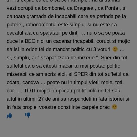
vezi corupti ca bombonel, ca Dragnea , ca Ponta , si
ca toata gramada de incapabili care se perinda pe la
putere , rationamentul este simplu, si nu este ca
cacatul ala cu spalataul pe dinti … nu o sa se poata
duce la BEC nici un cacanar incapabil, corupt si mojic
sa isi ia orice fel de mandat politic cu 3 voturi
…
si, simplu, ai ” scapat tzara de mizerie ”. Sper din tot
sufletul ca o sa citesti macar tu mai postac politic
mizerabil ce am scris aici, si SPER din tot sufletul ca
odata, candva … poate nu in timpul vietii mele, toti,
dar …. TOTI mojicii implicati politic intr-un fel sau
altul in ultimii 27 de ani sa raspundeti in fata istoriei si
in fata propiei voastre constiinte carpele drac