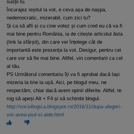
susții tu.
Încurajez ieșitul la vot, e ceva așa de nașpa,
nedemocratic, mizerabil, cum zici tu?
Și ca să afli și cu cine votez și cum cred eu că va fi
mai bine pentru România, ia de citește articolul ăsta
(link la sfârșit), din care vei înțelege cât de
importantă este prezența la vot. Desigur, pentru cei
care vor să fie mai bine. Altfel, vin comentarii ca cel
al tău.
PS Următorul comentariu îți va fi aprobat dacă lași
mizeria la tine la ușă. Aici, pe blogul meu, ne
respectăm, chiar dacă avem opinii diferite. Altfel, te
rog să apeși Alt + F4 și să schimbi blogul.
http://sociollogica.blogspot.ro/2016/11/dupa-alegeri-
vor-avea-psd-si-alde.html