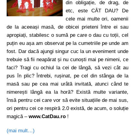
din obligație, de drag, de
etc, este CÂT DAU? De
cele mai multe ori, oamenii
de la aceeași masă, de obicei prieteni între ei sau
apropiați, stabilesc o sumă pe care o dau cu toții, cel
puțin eu așa am observat pe la cumetriile pe unde am
fost. Dar dacă ajungi singur cuc la un eveniment unde
trebuie să fii neapărat și nu cunoști mai pe nimeni, ce
faci? Tragi cu ochiul la cei de lângă, să vezi cât au
pus în plic? Întrebi, rușinat, pe cel din stânga de la
masă sau pe cea mai urâtă invitată, atunci când te
nimerești lângă ea la horă? Există multe variante,
însă pentru cei care vor să evite situațiile de mai sus,
ori pentru cei ce respiră 2.0 există, de acum, o soluție
magică –
www.CatDau.ro
!
(mai mult…)