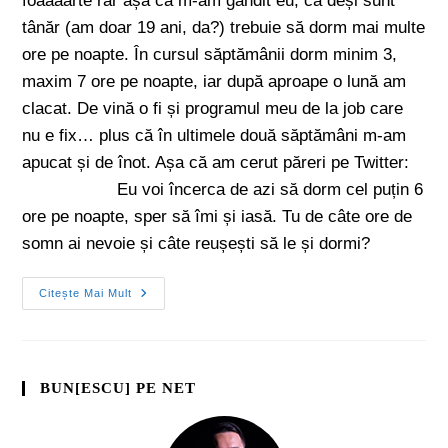
foaaaarte rar așa că m-am gândit eu, că deși sunt
tânăr (am doar 19 ani, da?) trebuie să dorm mai multe
ore pe noapte. În cursul săptămânii dorm minim 3,
maxim 7 ore pe noapte, iar după aproape o lună am
clacat. De vină o fi și programul meu de la job care
nu e fix… plus că în ultimele două săptămâni m-am
apucat și de înot. Așa că am cerut păreri pe Twitter:
Eu voi încerca de azi să dorm cel puțin 6
ore pe noapte, sper să îmi și iasă. Tu de câte ore de
somn ai nevoie și câte reușești să le și dormi?
Citește Mai Mult
BUN[ESCU] PE NET