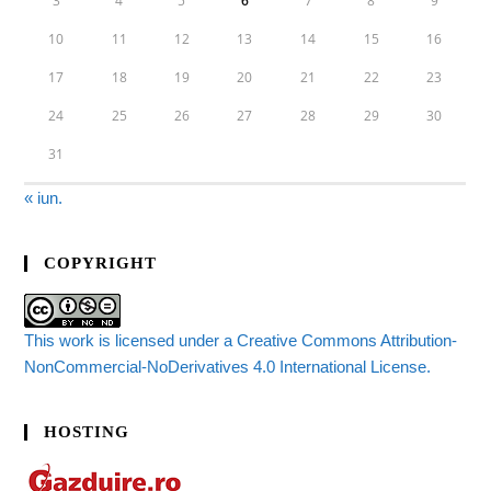
3
4
5
6
7
8
9
10
11
12
13
14
15
16
17
18
19
20
21
22
23
24
25
26
27
28
29
30
31
« iun.
COPYRIGHT
This work is licensed under a Creative Commons Attribution-
NonCommercial-NoDerivatives 4.0 International License.
HOSTING