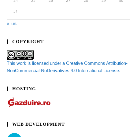
24
25
26
27
28
29
30
31
« iun.
COPYRIGHT
This work is licensed under a Creative Commons Attribution-
NonCommercial-NoDerivatives 4.0 International License.
HOSTING
WEB DEVELOPMENT