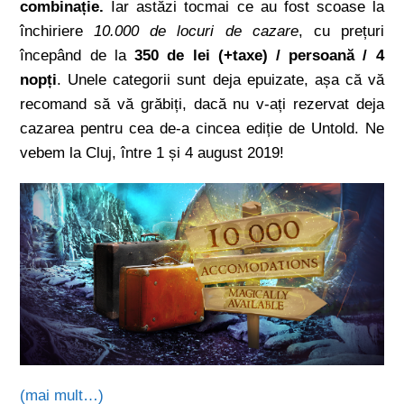
combinație.
Iar astăzi tocmai ce au fost scoase la
închiriere
10.000 de locuri de cazare
, cu prețuri
începând de la
350 de lei (+taxe) / persoană / 4
nopți
. Unele categorii sunt deja epuizate, așa că vă
recomand să vă grăbiți, dacă nu v-ați rezervat deja
cazarea pentru cea de-a cincea ediție de Untold. Ne
vebem la Cluj, între 1 și 4 august 2019!
(mai mult…)