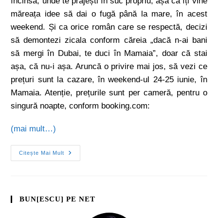
încinsă, unde te prăjești în suc propriu, așa că îți vine
măreața idee să dai o fugă până la mare, în acest
weekend. Și ca orice român care se respectă, decizi
să demontezi zicala conform căreia „dacă n-ai bani
să mergi în Dubai, te duci în Mamaia”, doar că stai
așa, că nu-i așa. Aruncă o privire mai jos, să vezi ce
prețuri sunt la cazare, în weekend-ul 24-25 iunie, în
Mamaia. Atenție, prețurile sunt per cameră, pentru o
singură noapte, conform booking.com:
(mai mult…)
Citește Mai Mult
BUN[ESCU] PE NET