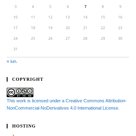
3
4
5
6
7
8
9
10
11
12
13
14
15
16
17
18
19
20
21
22
23
24
25
26
27
28
29
30
31
« iun.
COPYRIGHT
This work is licensed under a Creative Commons Attribution-
NonCommercial-NoDerivatives 4.0 International License.
HOSTING