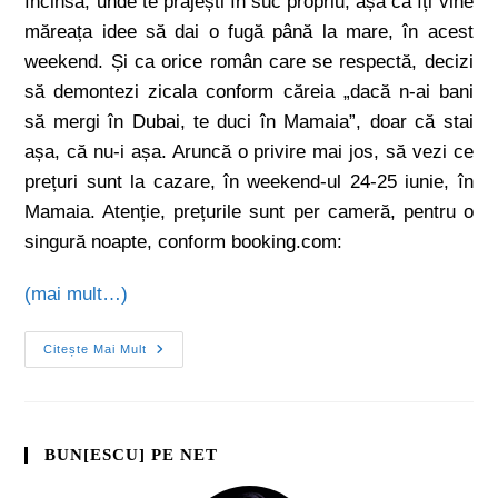
încinsă, unde te prăjești în suc propriu, așa că îți vine
măreața idee să dai o fugă până la mare, în acest
weekend. Și ca orice român care se respectă, decizi
să demontezi zicala conform căreia „dacă n-ai bani
să mergi în Dubai, te duci în Mamaia”, doar că stai
așa, că nu-i așa. Aruncă o privire mai jos, să vezi ce
prețuri sunt la cazare, în weekend-ul 24-25 iunie, în
Mamaia. Atenție, prețurile sunt per cameră, pentru o
singură noapte, conform booking.com:
(mai mult…)
Citește Mai Mult
BUN[ESCU] PE NET