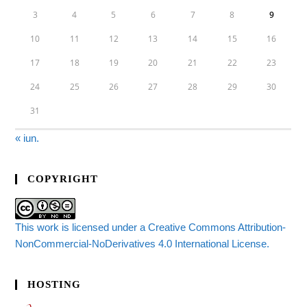
3
4
5
6
7
8
9
10
11
12
13
14
15
16
17
18
19
20
21
22
23
24
25
26
27
28
29
30
31
« iun.
COPYRIGHT
This work is licensed under a Creative Commons Attribution-
NonCommercial-NoDerivatives 4.0 International License.
HOSTING