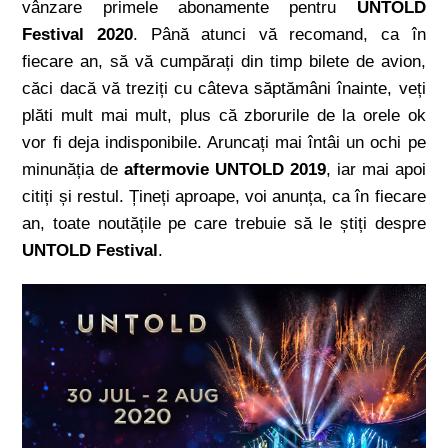
vânzare primele abonamente pentru
UNTOLD
Festival 2020
. Până atunci vă recomand, ca în
fiecare an, să vă cumpărați din timp bilete de avion,
căci dacă vă treziți cu câteva săptămâni înainte, veți
plăti mult mai mult, plus că zborurile de la orele ok
vor fi deja indisponibile. Aruncați mai întâi un ochi pe
minunăția de
aftermovie
UNTOLD 2019
, iar mai apoi
citiți și restul. Țineți aproape, voi anunța, ca în fiecare
an, toate noutățile pe care trebuie să le știți despre
UNTOLD Festival
.