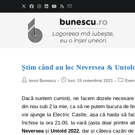
Știm când au loc Neversea & Untol
Ionut Bunescu
luni, 15 noiembrie 2021
Even
Dacă suntem cuminți, ne facem dozele necesare și
din nou sub 2 la mie, ca să ne putem bucura de festi
voi ajunge la Electric Castle, așa că haida să fa
închise la ora 21:00, la vară (asta doar printre alte
Neversea
și
Untold 2022
, dar și câteva cazări de