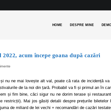
HOME
DESPRE MINE
DEMO
d 2022, acum începe goana după cazări
imente
 nu ne mai lovește alt val, poate că rata de incidență va 
valurile de la noi din țară. Probabil va fi și primul an în ca
cem și fim bine, căci sigur nu ne dorim terase și restauran
 restricții). Mai jos găsiți detalii despre prețurile biletelor 
 juma de miliard de lei vechi + recomandări de cazări testate