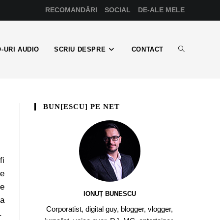
RECOMANDĂRI
SOCIAL
DE-ALE MELE
-URI AUDIO
SCRIU DESPRE
CONTACT
BUN[ESCU] PE NET
fi
re
te
IONUȚ BUNESCU
la
Corporatist, digital guy, blogger, vlogger,
.