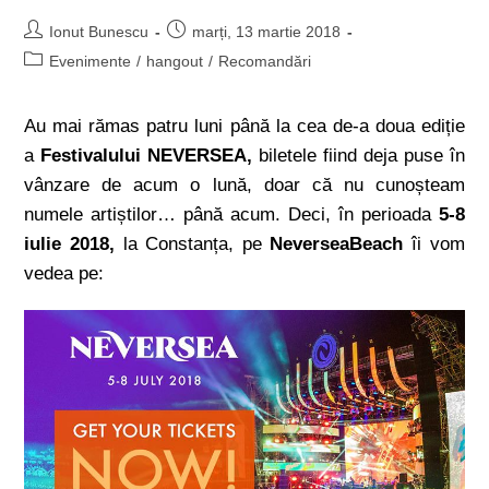
Ionut Bunescu
marți, 13 martie 2018
Evenimente
/
hangout
/
Recomandări
Au mai rămas patru luni până la cea de-a doua ediție
a
Festivalului NEVERSEA,
biletele fiind deja puse în
vânzare de acum o lună, doar că nu cunoșteam
numele artiștilor… până acum. Deci, în perioada
5-8
iulie 2018,
la Constanța, pe
NeverseaBeach
îi vom
vedea pe: