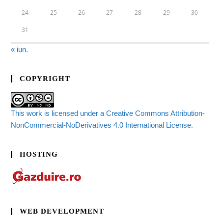
24
25
26
27
28
29
30
31
« iun.
COPYRIGHT
This work is licensed under a Creative Commons Attribution-
NonCommercial-NoDerivatives 4.0 International License.
HOSTING
WEB DEVELOPMENT