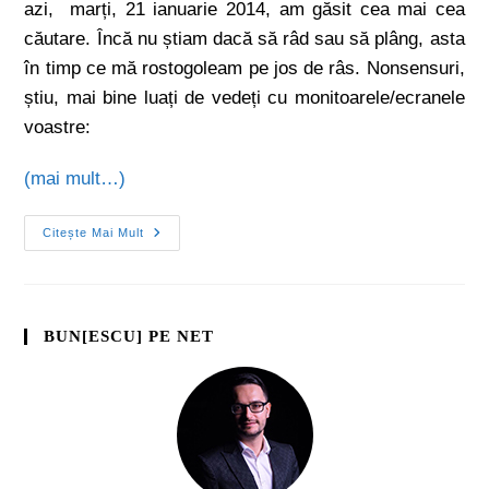
azi, marți, 21 ianuarie 2014, am găsit cea mai cea
căutare. Încă nu știam dacă să râd sau să plâng, asta
în timp ce mă rostogoleam pe jos de râs. Nonsensuri,
știu, mai bine luați de vedeți cu monitoarele/ecranele
voastre:
(mai mult…)
Citește Mai Mult
BUN[ESCU] PE NET