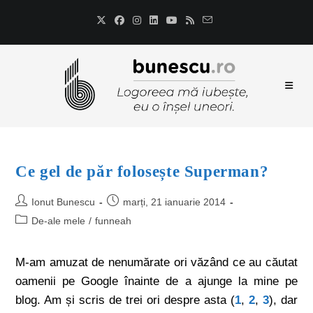
Ce gel de păr folosește Superman?
Ionut Bunescu
marți, 21 ianuarie 2014
De-ale mele
/
funneah
M-am amuzat de nenumărate ori văzând ce au căutat
oamenii pe Google înainte de a ajunge la mine pe
blog. Am și scris de trei ori despre asta (
1
,
2
,
3
), dar