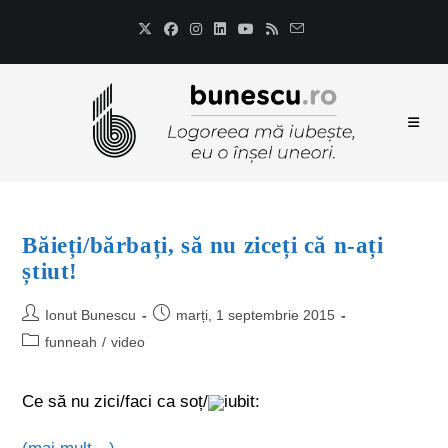
Băieți/bărbați, să nu ziceți că n-ați
știut!
Ionut Bunescu
marți, 1 septembrie 2015
funneah
/
video
Ce să nu zici/faci ca soț/
iubit: