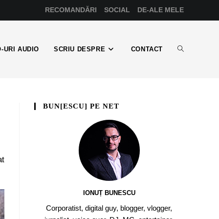
RECOMANDĂRI
SOCIAL
DE-ALE MELE
-URI AUDIO
SCRIU DESPRE
CONTACT
BUN[ESCU] PE NET
at
IONUȚ BUNESCU
Corporatist, digital guy, blogger, vlogger,