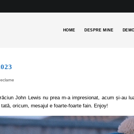
HOME
DESPRE MINE
DEMO
2023
reclame
răciun John Lewis nu prea m-a impresionat, acum și-au lu
tată, oricum, mesajul e foarte-foarte fain. Enjoy!