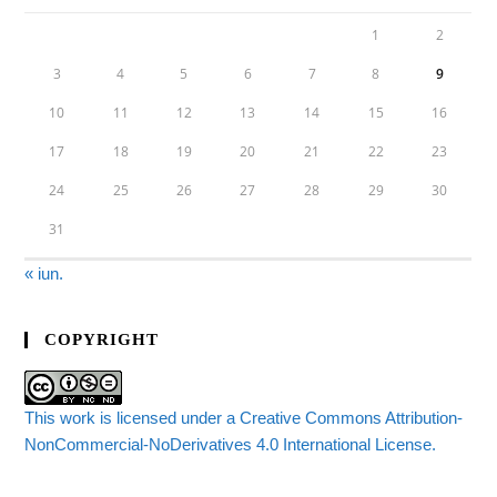
1
2
3
4
5
6
7
8
9
10
11
12
13
14
15
16
17
18
19
20
21
22
23
24
25
26
27
28
29
30
31
« iun.
COPYRIGHT
This work is licensed under a Creative Commons Attribution-
NonCommercial-NoDerivatives 4.0 International License.