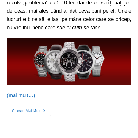
rezolv „problema” cu 5-10 lei, dar de ce să îți bați joc
de ceas, mai ales când ai dat ceva bani pe el. Unele
lucruri e bine să le lași pe mâna celor care se pricep,
nu vreunui nene care
știe el cum se face
.
(mai mult…)
Citește Mai Mult