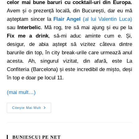
celor mai bune baruri cu cocktail-uri din Europa.
Avem și o prezență locală, din București, dar eu mă
așteptam sincer la
Flair Angel
(al lui Valentin Luca)
sau
Interbelic
. Mă rog, tre să mai ajung și eu pe la
Fix me a drink
, să-mi aduc aminte cum e. Și,
desigur, de abia aștept să vizitez câteva dintre
barurile din top, în city break-urile care urmează anul
acesta. Ah, singurul vizitat, din afară, este La
Confiteria (Barcelona) și este incredibil de mișto, deși
în top e doar pe locul 11.
(mai mult…)
Citește Mai Mult
BUN[ESCU] PE NET