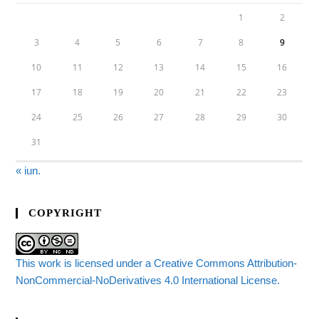
1
2
3
4
5
6
7
8
9
10
11
12
13
14
15
16
17
18
19
20
21
22
23
24
25
26
27
28
29
30
31
« iun.
COPYRIGHT
This work is licensed under a Creative Commons Attribution-
NonCommercial-NoDerivatives 4.0 International License.