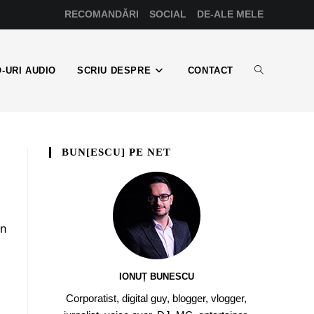
RECOMANDĂRI
SOCIAL
DE-ALE MELE
-URI AUDIO
SCRIU DESPRE
CONTACT
BUN[ESCU] PE NET
in
IONUȚ BUNESCU
Corporatist, digital guy, blogger, vlogger,