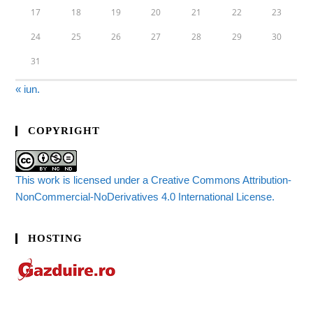
17
18
19
20
21
22
23
24
25
26
27
28
29
30
31
« iun.
COPYRIGHT
This work is licensed under a Creative Commons Attribution-
NonCommercial-NoDerivatives 4.0 International License.
HOSTING