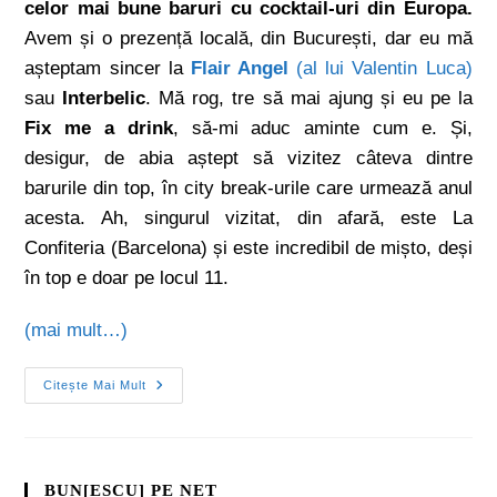
celor mai bune baruri cu cocktail-uri din Europa.
Avem și o prezență locală, din București, dar eu mă
așteptam sincer la
Flair Angel
(al lui Valentin Luca)
sau
Interbelic
. Mă rog, tre să mai ajung și eu pe la
Fix me a drink
, să-mi aduc aminte cum e. Și,
desigur, de abia aștept să vizitez câteva dintre
barurile din top, în city break-urile care urmează anul
acesta. Ah, singurul vizitat, din afară, este La
Confiteria (Barcelona) și este incredibil de mișto, deși
în top e doar pe locul 11.
(mai mult…)
Citește Mai Mult
BUN[ESCU] PE NET