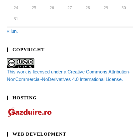
24
25
26
27
28
29
30
31
« iun.
COPYRIGHT
This work is licensed under a Creative Commons Attribution-
NonCommercial-NoDerivatives 4.0 International License.
HOSTING
WEB DEVELOPMENT