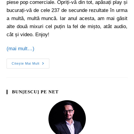
piese pop comerciale. Opriți-vă din tot, apăsați play și
bucurați-vă de cele 237 de secunde rezultate în urma
a multă, multă muncă. Iar anul acesta, am mai găsit
alte două mixuri cel puțin la fel de mișto, atât audio,
cât și video. Enjoy!
(mai mult…)
Citește Mai Mult
BUN[ESCU] PE NET