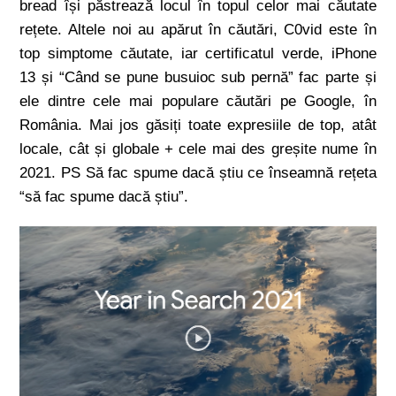
bread își păstrează locul în topul celor mai căutate
rețete. Altele noi au apărut în căutări, C0vid este în
top simptome căutate, iar certificatul verde, iPhone
13 și “Când se pune busuioc sub pernă” fac parte și
ele dintre cele mai populare căutări pe Google, în
România. Mai jos găsiți toate expresiile de top, atât
locale, cât și globale + cele mai des greșite nume în
2021. PS Să fac spume dacă știu ce înseamnă rețeta
“să fac spume dacă știu”.