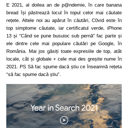
E 2021, al doilea an de p@ndemie, în care banana
bread își păstrează locul în topul celor mai căutate
rețete. Altele noi au apărut în căutări, C0vid este în
top simptome căutate, iar certificatul verde, iPhone
13 și “Când se pune busuioc sub pernă” fac parte și
ele dintre cele mai populare căutări pe Google, în
România. Mai jos găsiți toate expresiile de top, atât
locale, cât și globale + cele mai des greșite nume în
2021. PS Să fac spume dacă știu ce înseamnă rețeta
“să fac spume dacă știu”.