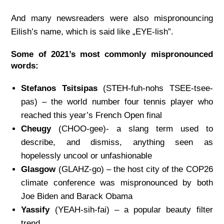
And many newsreaders were also mispronouncing
Eilish’s name, which is said like „EYE-lish”.
Some of 2021’s most commonly mispronounced
words:
Stefanos Tsitsipas
(STEH-fuh-nohs TSEE-tsee-
pas) – the world number four tennis player who
reached this year’s French Open final
Cheugy
(CHOO-gee)- a slang term used to
describe, and dismiss, anything seen as
hopelessly uncool or unfashionable
Glasgow
(GLAHZ-go) – the host city of the COP26
climate conference was mispronounced by both
Joe Biden and Barack Obama
Yassify
(YEAH-sih-fai) – a popular beauty filter
trend