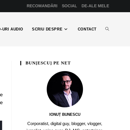
RECOMANDĂRI
SOCIAL
DE-ALE MELE
-URI AUDIO
SCRIU DESPRE
CONTACT
BUN[ESCU] PE NET
le
le
IONUȚ BUNESCU
Corporatist, digital guy, blogger, vlogger,