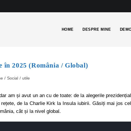
HOME
DESPRE MINE
DEMO
e în 2025 (România / Global)
se
/
Social
/
utile
 dar am și avut un an cu de toate: de la alegerile prezidenția
 rețete, de la Charlie Kirk la Insula iubirii. Găsiți mai jos ce
ânia, cât și la nivel global.