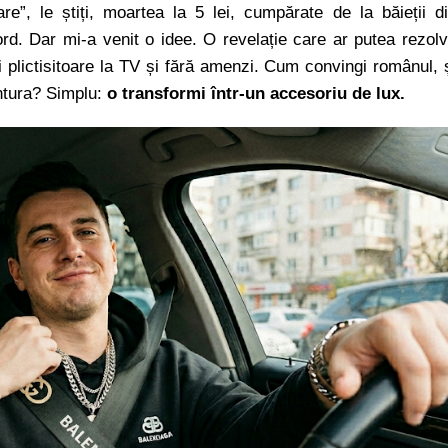
e”, le știți, moartea la 5 lei, cumpărate de la băieții d
ord. Dar mi-a venit o idee. O revelație care ar putea rezol
i plictisitoare la TV și fără amenzi. Cum convingi românul, 
ntura? Simplu:
o transformi într-un accesoriu de lux.