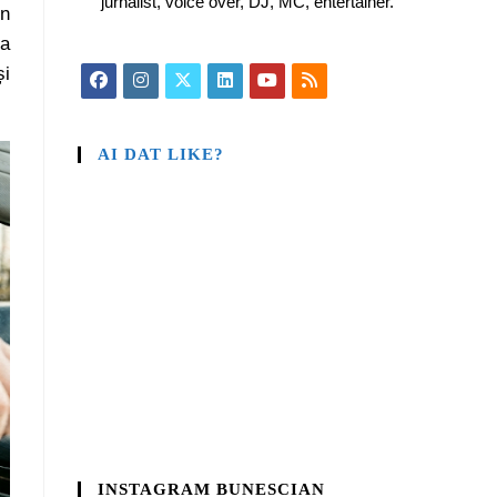
jurnalist, voice over, DJ, MC, entertainer.
in
va
și
AI DAT LIKE?
INSTAGRAM BUNESCIAN