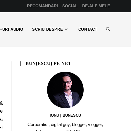
RECOMANDĂRI
SOCIAL
DE-ALE MELE
-URI AUDIO
SCRIU DESPRE
CONTACT
BUN[ESCU] PE NET
mă
de
IONUȚ BUNESCU
la
Corporatist, digital guy, blogger, vlogger,
 a