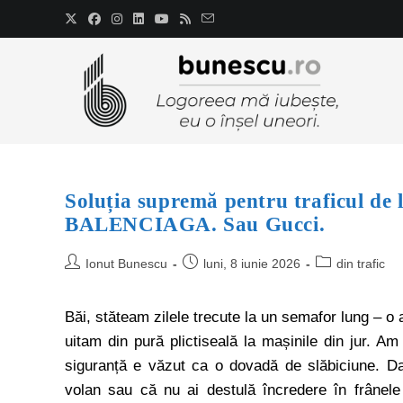
Soluția supremă pentru traficul de 
BALENCIAGA. Sau Gucci.
Ionut Bunescu
luni, 8 iunie 2026
din trafic
Băi, stăteam zilele trecute la un semafor lung – o a
uitam din pură plictiseală la mașinile din jur. Am 
siguranță e văzut ca o dovadă de slăbiciune. Dacă
volan sau că nu ai destulă încredere în frânel