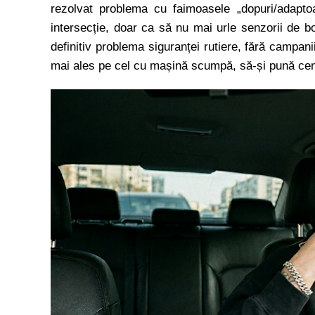
rezolvat problema cu faimoasele „dopuri/adaptoar
intersecție, doar ca să nu mai urle senzorii de b
definitiv problema siguranței rutiere, fără campani
mai ales pe cel cu mașină scumpă, să-și pună ce