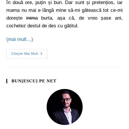
în două ore, puțin și bun. Dar sunt și pretențios, iar
mama nu mai e lângă mine să-mi gătească tot ce-mi
dorește
inima
burta, așa că, de vreo șase ani,
cochetez destul de des cu gătitul.
(mai mult…)
Citește Mai Mult
BUN[ESCU] PE NET