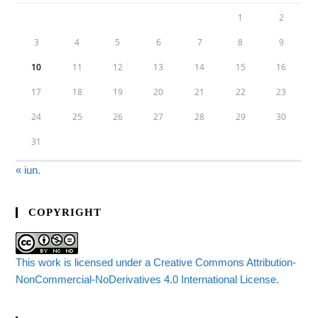
1
2
3
4
5
6
7
8
9
10
11
12
13
14
15
16
17
18
19
20
21
22
23
24
25
26
27
28
29
30
31
« iun.
COPYRIGHT
This work is licensed under a Creative Commons Attribution-
NonCommercial-NoDerivatives 4.0 International License.