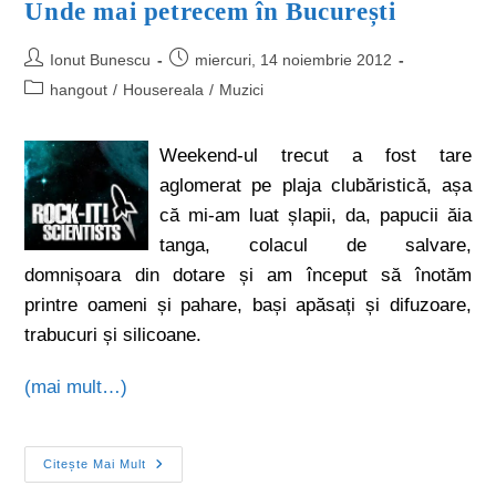
Unde mai petrecem în București
Ionut Bunescu
miercuri, 14 noiembrie 2012
hangout
/
Housereala
/
Muzici
Weekend-ul trecut a fost tare
aglomerat pe plaja clubăristică, așa
că mi-am luat șlapii, da, papucii ăia
tanga, colacul de salvare,
domnișoara din dotare și am început să înotăm
printre oameni și pahare, bași apăsați și difuzoare,
trabucuri și silicoane.
(mai mult…)
Citește Mai Mult