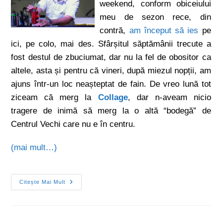
weekend, conform obiceiului
meu de sezon rece, din
contră,
am început să ies
pe
ici, pe colo, mai des. Sfârșitul săptămânii trecute a
fost destul de zbuciumat, dar nu la fel de obositor ca
altele, asta și pentru că vineri, după miezul nopții, am
ajuns într-un loc neașteptat de fain. De vreo lună tot
ziceam că merg la
Collage
, dar n-aveam nicio
tragere de inimă să merg la o altă “bodegă” de
Centrul Vechi care nu e în centru.
(mai mult…)
Citește Mai Mult