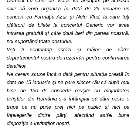
Oameni cu Chef de Viaţă, va anunţăm pe această
cale că vom organiza în dată de 29 ianuarie un
concert cu Formaţia Azur şi Nelu Vlad, la care toţi
plătitorii de bilete la concertul Generic vor avea
intrarea gratuită şi câte două beri din partea noastră,
noi suportând toate costurile.
Veţi fi contactaţi astăzi şi mâine de către
departamentul nostru de rezervări pentru confirmarea
detaliilor.
Ne cerem scuze încă o dată pentru situaţia creată în
data de 15 ianuarie şi ne pare s
incer rău că după mai
bine de 150 de concerte reuşite cu majoritatea
artiştilor din România s-a întâmplat să dăm peste o
trupa ce nu pune preţ nici pe public şi nici pe
înţelegerile dintre părţi, afectând astfel buna
dispoziţie a invitaţilor noştri.