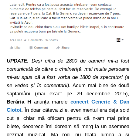
UPDATE
: Deși cifra de 2800 de oameni mi-a fost
comunicată de către o chelneriță, mai multe persoane
mi-au spus că a fost vorba de 1800 de spectatori (a
se vedea și în comentarii).
Acum mai bine de două
săptămâni (mai exact pe 29 decembrie 2015),
Berăria H
anunța marele
concert Generic & Dan
Ciotoi
.
În doar câteva zile, evenimentul era deja sold
out și chiar mă ofticam pentru că n-am mai prins
bilete, deoarece îmi doream să merg la un asemnea
dezmăț muzical. Mă rog, nu toată lumea a și