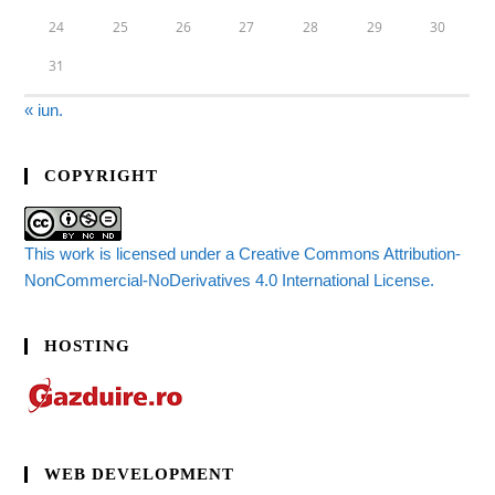
24
25
26
27
28
29
30
31
« iun.
COPYRIGHT
This work is licensed under a Creative Commons Attribution-
NonCommercial-NoDerivatives 4.0 International License.
HOSTING
WEB DEVELOPMENT