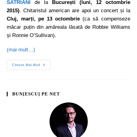
SATRIANI
de la
București (luni, 12 octombrie
2015)
. Chitaristul american are apoi un concert și la
Cluj, marți, pe 13 octombrie
(ca să compenseze
măcar puțin din amăreala lăsată de Robbie Williams
și Ronnie O’Sullivan).
(mai mult…)
Citește Mai Mult
BUN[ESCU] PE NET