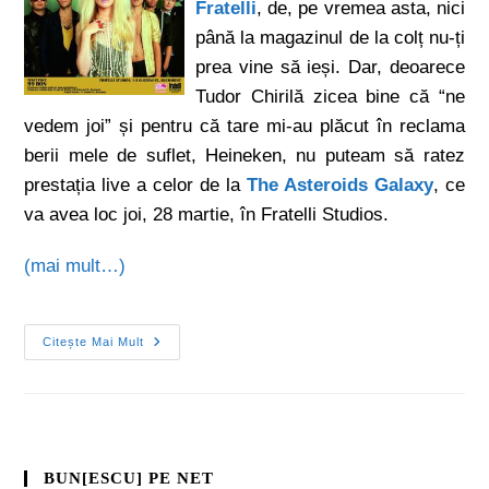
Fratelli
, de, pe vremea asta, nici
până la magazinul de la colț nu-ți
prea vine să ieși. Dar, deoarece
Tudor Chirilă zicea bine că “ne
vedem joi” și pentru că tare mi-au plăcut în reclama
berii mele de suflet, Heineken, nu puteam să ratez
prestația live a celor de la
The Asteroids Galaxy
, ce
va avea loc joi, 28 martie, în Fratelli Studios.
(mai mult…)
Citește Mai Mult
BUN[ESCU] PE NET